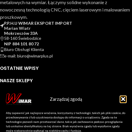
metalowych na wymiar. Łączymy solidne wykonanie z
nowoczesną technologią CNC, cięciem laserowym i malowaniem
proszkowym.
P.P.H.U WIMAR EKSPORT IMPORT
Marian Wiatr
Mokrzeszów 33A
58-160 Świebodzice
NIP 884 101 80 72
Biuro Obsługi Klienta
e-mail: biuro@wimarplus.pl
OSTATNIE WPISY
NASZE SKLEPY
PRZYDATNE LINKI
Zarządzaj zgodą
NASZE SOCIAL MEDIA
WIMARPLUS.PL WiMAR | Konstrukcje Stalowe Fabryka
Aby zapewnić jak najlepsze wrażenia, korzystamy z technologii, takich jak pliki cookie, do
przechowywania i/lub uzyskiwania dostępu do informacji o urządzeniu. Zgoda na te
Konstrukcji 2026
technologie pozwoli nam przetwarzać dane, takie jak zachowanie podczas przeglądania
lub unikalne identyfikatory na tej stronie. Brak wyrażenia zgody lub wycofanie zgody
może niekorzystnie wpłynąć na niektóre cechy i funkcje.