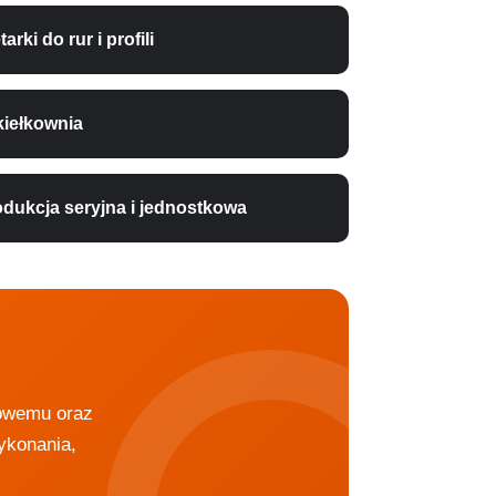
tarki do rur i profili
kiełkownia
odukcja seryjna i jednostkowa
nowemu oraz
ykonania,