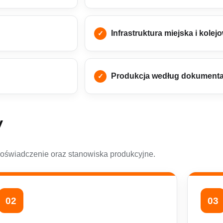
Infrastruktura miejska i kolej
Produkcja według dokumentac
y
doświadczenie oraz stanowiska produkcyjne.
02
03