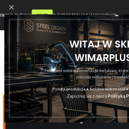
TRONA GŁÓWNA
SKLEP
BLOG
PORTFOLIO
O NAS
KONTAKT
WITAJ W SKL
WIMARPLUS
ROK ZAŁOŻENIA
1992
Zajmujemy
Tworzymy solidne konstrukcje metalowe, które
precyzję wykonania i trwałość 
Polska produkcja • Solidne wykonanie •
Zapoznaj się z naszą
Polityką 
WIMAR
— produk