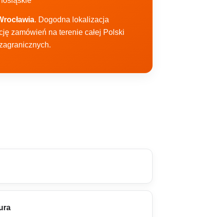
nośląskie
Wrocławia
. Dogodna lokalizacja
cję zamówień na terenie całej Polski
 zagranicznych.
ura