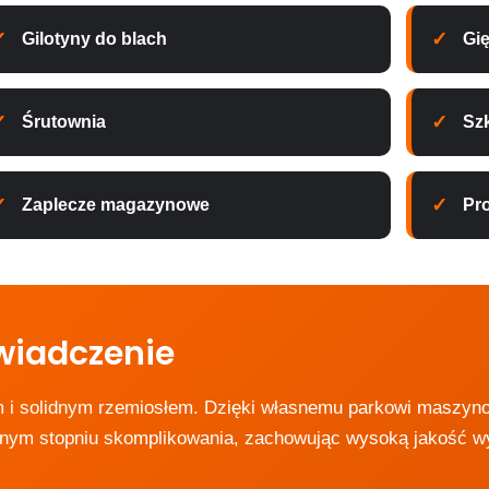
Gilotyny do blach
Gię
Śrutownia
Sz
Zaplecze magazynowe
Pr
świadczenie
 i solidnym rzemiosłem. Dzięki własnemu parkowi maszy
óżnym stopniu skomplikowania, zachowując wysoką jakość w