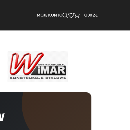
0,00
ZŁ
w