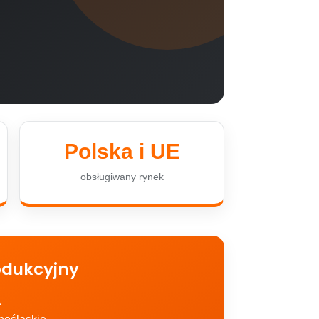
Polska i UE
obsługiwany rynek
odukcyjny
A