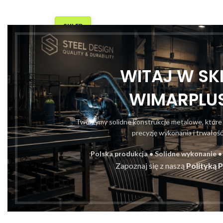
TRONA GŁÓWNA
SKLEP
BLOG
PORTFOLIO
O NAS
KONTAKT
WITAJ W SKL
WIMARPLUS
Gal
Tworzymy solidne konstrukcje metalowe, które
ŁAWKI S
precyzję wykonania i trwałość 
Polska produkcja • Solidne wykonanie •
Zapoznaj się z naszą
Polityką 
Akcesoria cmentarne i wyposażenie nagrobków