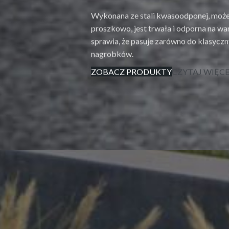
Wykonana ze stali kwasoodponej, mo
proszkowo, jest trwała i odporna na w
sprawia, że pasuje zarówno do klasyczn
nagrobków.
ZOBACZ PRODUKTY
CZYTAJ WIĘCE