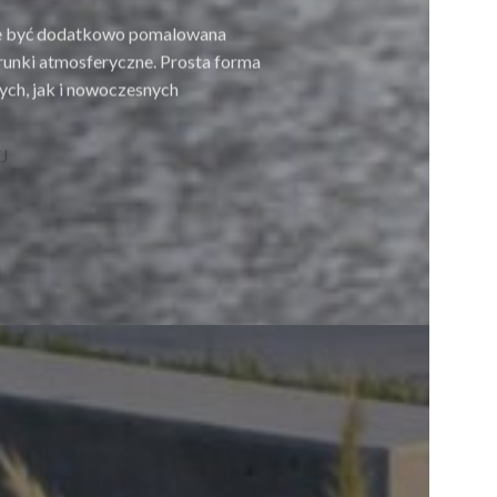
że być dodatkowo pomalowana
arunki atmosferyczne. Prosta forma
ych, jak i nowoczesnych
J