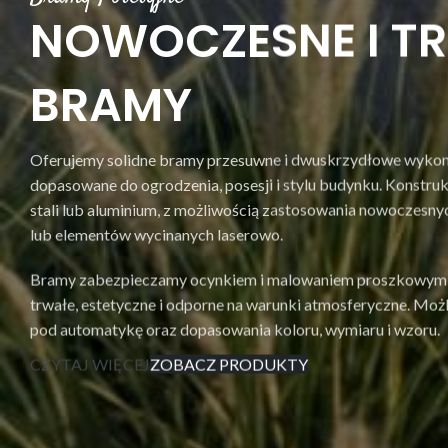
NOWOCZESNE I T
BRAMY
Oferujemy solidne bramy przesuwne i dwuskrzydłowe wykon
dopasowane do ogrodzenia, posesji i stylu budynku. Konstr
stali lub aluminium, z możliwością zastosowania nowoczesnyc
lub elementów wycinanych laserowo.
Bramy zabezpieczamy ocynkiem i malowaniem proszkowym, 
trwałe, estetyczne i odporne na warunki atmosferyczne. Mo
pod automatykę oraz dopasowania koloru, wymiaru i wzoru.
CZYTAJ WIĘCEJ
ZOBACZ PRODUKTY