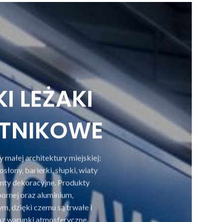
I LEŻAKI
ETNIKOWE
 małej architektury miejskiej:
słony, barierki, słupki, wiaty
nty dekoracyjne. Produkty
ornej oraz aluminium,
 dzięki czemu są trwałe i
az warunki atmosferyczne.