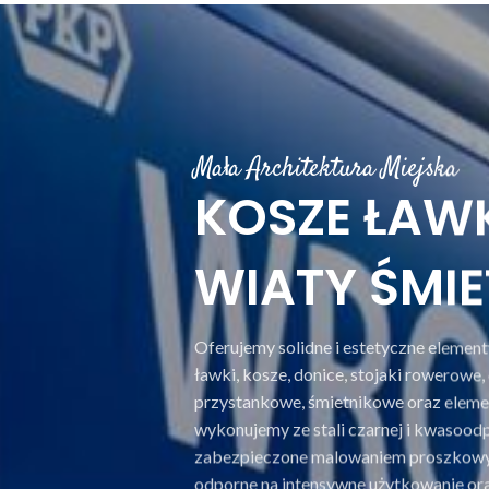
Mała Architektura Miejska
KOSZE ŁAWK
WIATY ŚMI
Oferujemy solidne i estetyczne elementy
ławki, kosze, donice, stojaki rowerowe, o
przystankowe, śmietnikowe oraz eleme
wykonujemy ze stali czarnej i kwasoodp
zabezpieczone malowaniem proszkowym,
odporne na intensywne użytkowanie or