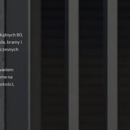
kątnych 80,
ła, bramy i
woczesnych
owaniem
orne na
okości,