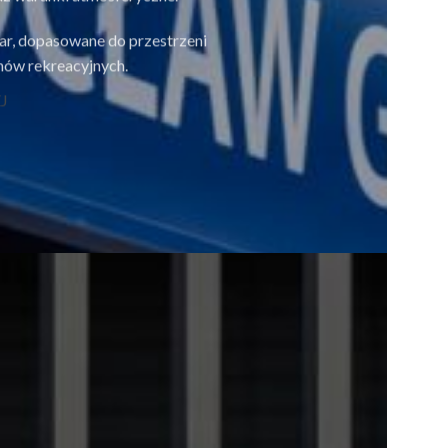
r, dopasowane do przestrzeni
enów rekreacyjnych.
J