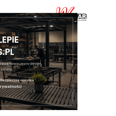
EPIE
.PL
anteria Cmentarna
 łączą nowoczesny design,
KRZYNKI KRZYŻE
na lata.
 Bezpieczna wysyłka
Prywatności
REGAŁY