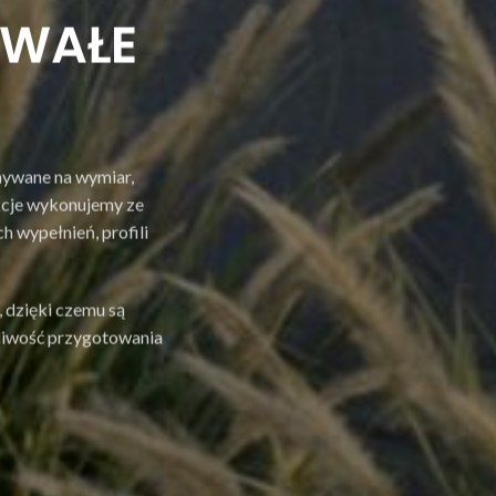
RWAŁE
ywane na wymiar,
ukcje wykonujemy ze
h wypełnień, profili
dzięki czemu są
żliwość przygotowania