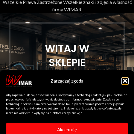
Wszelkie Prawa Zastrzeżone Wszelkie znaki i zdjęcia własność
firmy WIMAR.
WITAJ W
SKLEPIE
WIMARPLUS.PL
Zarządzaj zgodą
Tworzymy solidne konstrukcje metalowe,
Aby zapewnić jak najlepsze wrażenia, korzystamy z technologii, takich jak pliki cookie, do
które łączą nowoczesny design, precyzję
przechowywania i/lub uzyskiwania dostępu do informacji o urządzeniu. Zgoda na te
wykonania i trwałość na lata.
technologie pozwoli nam przetwarzać dane, takie jak zachowanie podczas przeglądania
lub unikalne identyfikatory na tej stronie. Brak wyrażenia zgody lub wycofanie zgody
może niekorzystnie wpłynąć na niektóre cechy i funkcje.
Polska produkcja • Solidne wykonanie •
Bezpieczna wysyłka
Zapoznaj się z naszą
Polityką Prywatności
Akceptuję